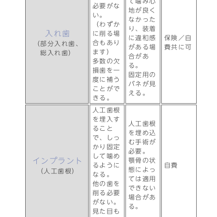
て噛み心
必要がな
地が良く
い。
なかった
（わずか
り、装着
入れ歯
に削る場
に違和感
保険／自
合もあり
（部分入れ歯、
がある場
費共に可
ます）
総入れ歯）
合があ
多数の欠
る。
損歯を一
固定用の
度に補う
バネが見
ことがで
える。
きる。
人工歯根
を埋入す
人工歯根
ること
を埋め込
で、しっ
む手術が
かり固定
必要。
して噛め
インプラント
顎骨の状
るように
自費
態によっ
（人工歯根）
なる。
ては適用
他の歯を
できない
削る必要
場合があ
がない。
る。
見た目も