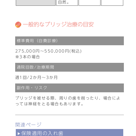
自然。
一般的なブリッジ治療の目安
標準費用（自費診療）
275,000円～550,000円(税込)
※3本の場合
通院回数/治療期間
週1回/2か月～3か月
副作用・リスク
ブリッジを被せる際、周りの歯を削ったり、場合によ
っては神経をとる場合もあります。
関連ページ
保険適用の入れ歯