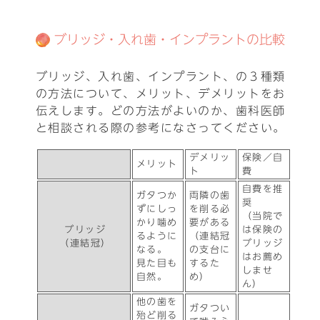
ブリッジ・入れ歯・インプラントの比較
ブリッジ、入れ歯、インプラント、の３種類
の方法について、メリット、デメリットをお
伝えします。どの方法がよいのか、歯科医師
と相談される際の参考になさってください。
デメリッ
保険／自
メリット
ト
費
自費を推
ガタつか
両隣の歯
奨
ずにしっ
を削る必
（当院で
かり噛め
要がある
ブリッジ
は保険の
るように
（連結冠
（連結冠）
ブリッジ
なる。
の支台に
はお薦め
見た目も
するた
しませ
自然。
め）
ん）
他の歯を
ガタつい
殆ど削る