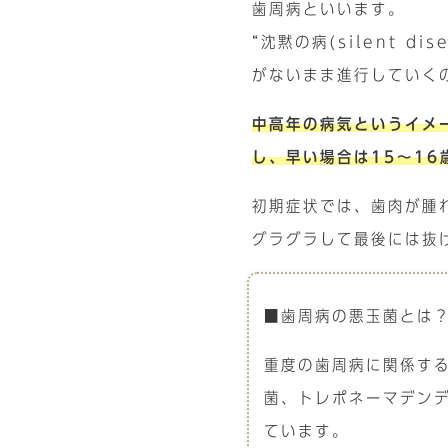
歯周病といいます。
“沈黙の病(silent d
がないまま進行していく
中高年の病気というイメ
し、早い場合は15～1
初期症状では、歯肉が腫
グラグラして最後には抜
■歯周病の悪玉菌とは
重度の歯周病に関係す
菌、トレポネーマデン
ています。