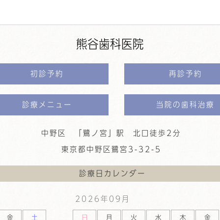
熊谷歯科医院
初診予約
再診予約
診療メニュー
当院の歯科治療
中野区 「鷺ノ宮」駅 北口徒歩2分
東京都中野区鷺宮3-32-5
診療日カレンダー
2026年
09月
金
土
日
月
火
水
木
金