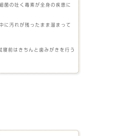
細菌の吐く毒素が全身の疾患に
中に汚れが残ったまま溜まって
就寝前はきちんと歯みがきを行う