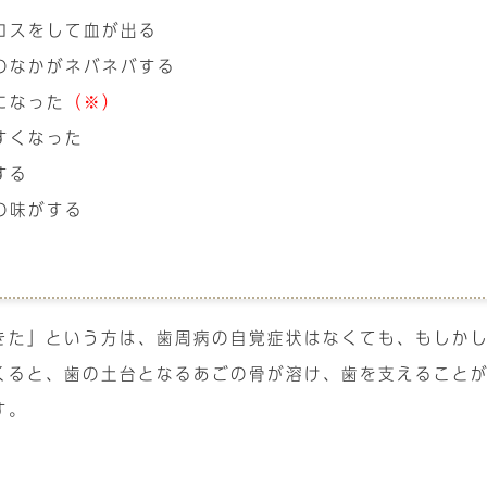
ロスをして血が出る
のなかがネバネバする
になった
（※）
すくなった
する
の味がする
きた」という方は、歯周病の自覚症状はなくても、もしか
くると、歯の土台となるあごの骨が溶け、歯を支えること
す。